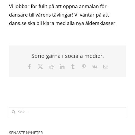
Vi jobbar för fullt på att öppna anmälan för
dansare till vårens tävlingar! Vi väntar på att
dans.se ska bli klara med alla nya åldersklasser.
Sprid gärna i sociala medier.
Facebook
X
Reddit
LinkedIn
Tumblr
Pinterest
Vk
E-
post
Sök
efter:
SENASTE NYHETER