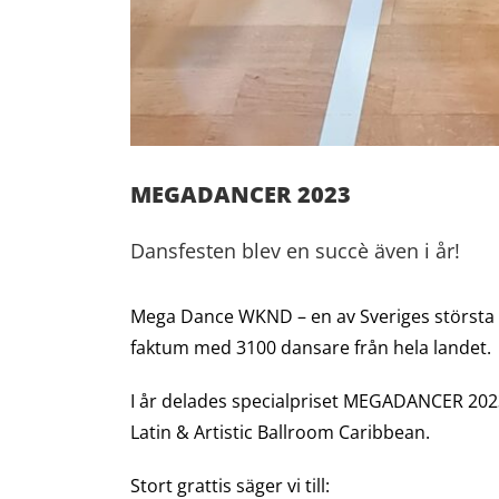
MEGADANCER 2023
Dansfesten blev en succè även i år!
Mega Dance WKND – en av Sveriges största da
faktum med 3100 dansare från hela landet.
I år delades specialpriset MEGADANCER 2023 u
Latin & Artistic Ballroom Caribbean.
Stort grattis säger vi till: