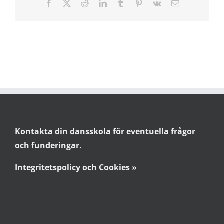
Facebook
X
Reddit
LinkedIn
Tumblr
Pinterest
Vk
E-
post
Kontakta din dansskola för eventuella frågor
och funderingar.
Integritetspolicy och Cookies »