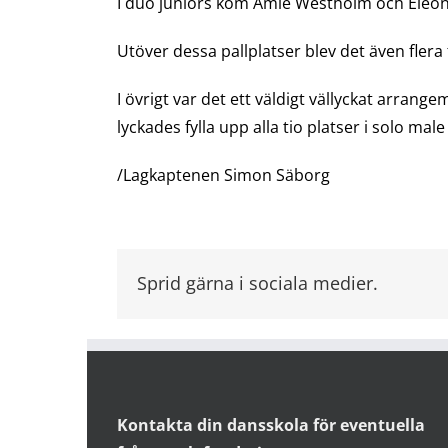
I duo juniors kom Amie Westholm och Eleon
Utöver dessa pallplatser blev det även flera fi
I övrigt var det ett väldigt vällyckat arrange
lyckades fylla upp alla tio platser i solo male 
/Lagkaptenen Simon Säborg
Sprid gärna i sociala medier.
Kontakta din dansskola för eventuella