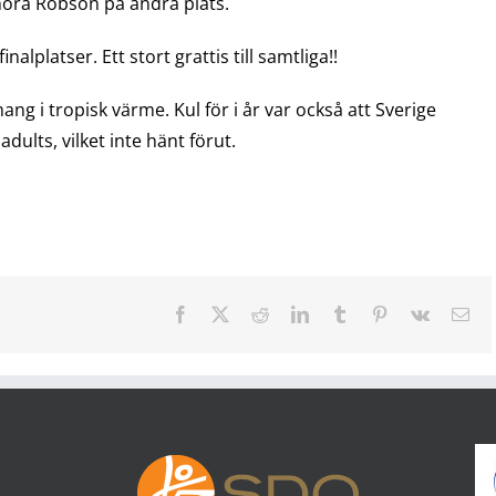
ora Robson på andra plats.
nalplatser. Ett stort grattis till samtliga!!
mang i tropisk värme. Kul för i år var också att Sverige
adults, vilket inte hänt förut.
Facebook
X
Reddit
LinkedIn
Tumblr
Pinterest
Vk
E-
pos