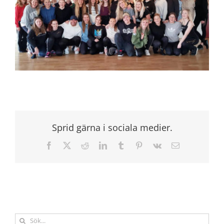
Sprid gärna i sociala medier.
Facebook
X
Reddit
LinkedIn
Tumblr
Pinterest
Vk
E-
post
Sök