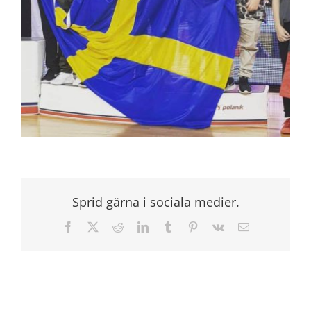
Sprid gärna i sociala medier.
Facebook
X
Reddit
LinkedIn
Tumblr
Pinterest
Vk
E-
post