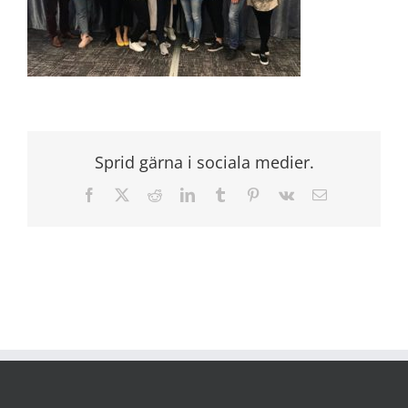
Sprid gärna i sociala medier.
Facebook
X
Reddit
LinkedIn
Tumblr
Pinterest
Vk
E-
post