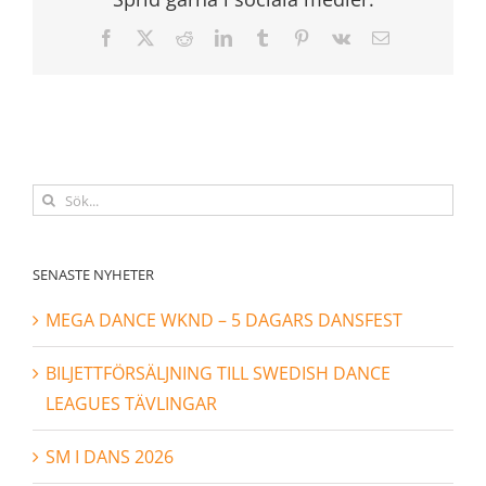
Facebook
X
Reddit
LinkedIn
Tumblr
Pinterest
Vk
E-
post
Sök
efter:
SENASTE NYHETER
MEGA DANCE WKND – 5 DAGARS DANSFEST
BILJETTFÖRSÄLJNING TILL SWEDISH DANCE
LEAGUES TÄVLINGAR
SM I DANS 2026