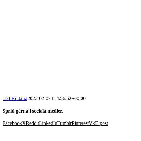
Ted Heikura
2022-02-07T14:56:52+00:00
Sprid gärna i sociala medier.
Facebook
X
Reddit
LinkedIn
Tumblr
Pinterest
Vk
E-post