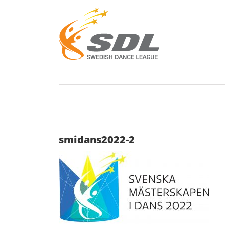
Fortsätt
till
innehållet
smidans2022-2