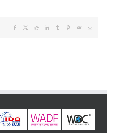
Facebook
X
Reddit
LinkedIn
Tumblr
Pinterest
Vk
E-
post