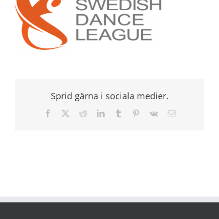
Sprid gärna i sociala medier.
Facebook
X
Reddit
LinkedIn
Tumblr
Pinterest
Vk
E-
post