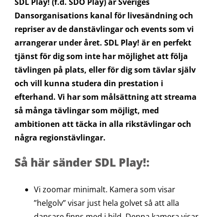
SDL Play! (f.d. SDO Play) är Sveriges
Dansorganisations kanal för livesändning och
repriser av de danstävlingar och events som vi
arrangerar under året. SDL Play! är en perfekt
tjänst för dig som inte har möjlighet att följa
tävlingen på plats, eller för dig som tävlar själv
och vill kunna studera din prestation i
efterhand. Vi har som målsättning att streama
så många tävlingar som möjligt, med
ambitionen att täcka in alla rikstävlingar och
några regionstävlingar.
Så här sänder SDL Play!:
Vi zoomar minimalt. Kamera som visar
”helgolv” visar just hela golvet så att alla
dansare finns med i bild. Denna kamera visar