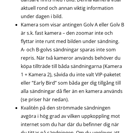
aktuell rond och annan viktig information
under dagen i bild.
Kamera som visar antingen Golv A eller Golv B
är s.k. fast kamera – den zoomar inte och
flyttar inte runt med bilden under sändning.
A- och B-golvs sändningar sparas inte som
repris. När två kameror används behöver du
köpa tillträde till båda sändningarna (Kamera
1 + Kamera 2), såvida du inte valt VIP-paketet
eller ”Early Bird” som båda ger dig tillgång till
alla sändningar då fler än en kamera används
(se priser här nedan).
Kvalitén på den strömmade sändningen
avgöra i hög grad av vilken uppkoppling mot
internet som du har där du befinner dig när
du tittar på sändningen. Om du upplever att