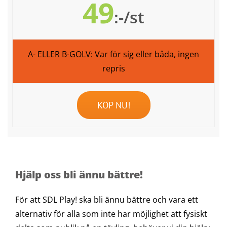
49
:-/st
A- ELLER B-GOLV: Var för sig eller båda, ingen
repris
KÖP NU!
Hjälp oss bli ännu bättre!
För att SDL Play! ska bli ännu bättre och vara ett
alternativ för alla som inte har möjlighet att fysiskt