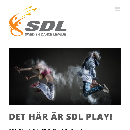
Fortsätt
till
innehållet
DET HÄR ÄR SDL PLAY!