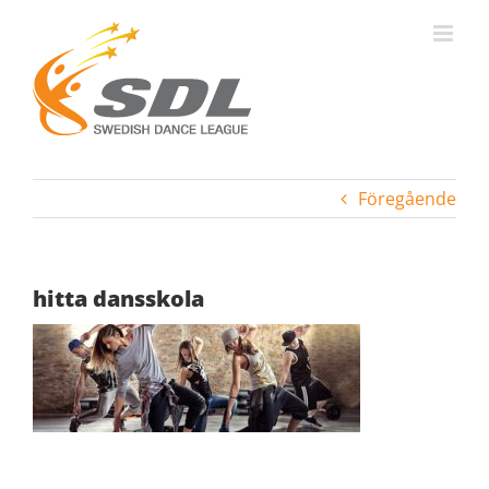
Fortsätt
till
innehållet
Föregående
hitta dansskola