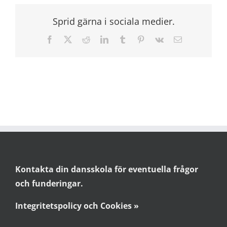
Sprid gärna i sociala medier.
Facebook
X
Reddit
LinkedIn
Tumblr
Pinterest
Vk
E-
post
Kontakta din dansskola för eventuella frågor
och funderingar.
Integritetspolicy och Cookies »