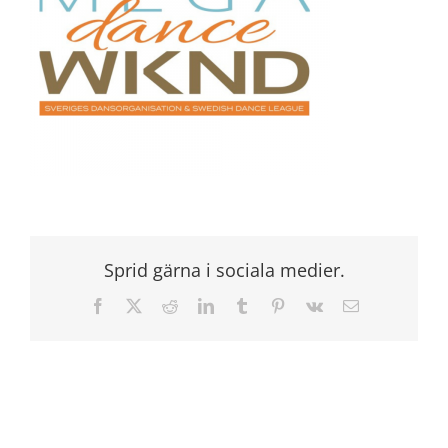
Sprid gärna i sociala medier.
Facebook
X
Reddit
LinkedIn
Tumblr
Pinterest
Vk
E-
post